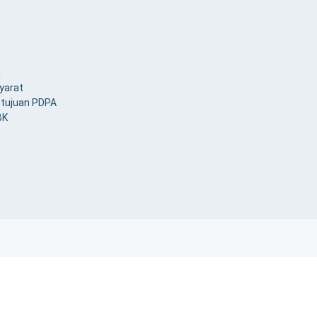
i
yarat
etujuan PDPA
BK