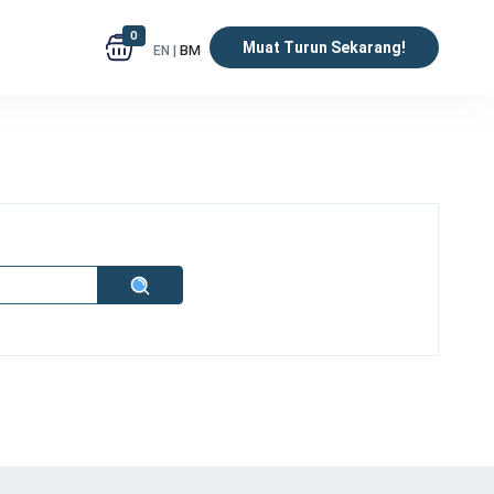
0
Muat Turun Sekarang!
EN |
BM