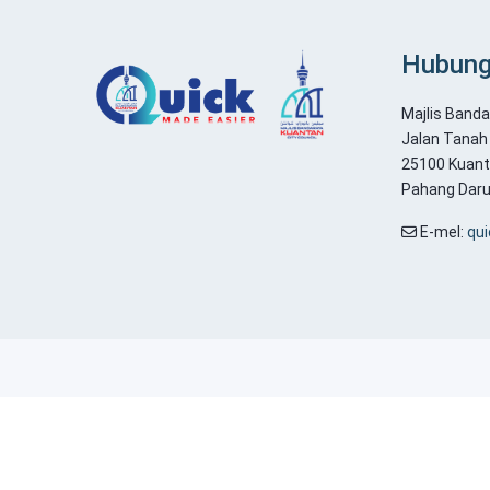
Hubung
Majlis Band
Jalan Tanah 
25100 Kuant
Pahang Dar
E-mel:
qu