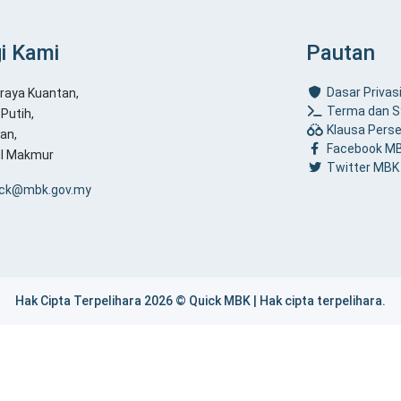
i Kami
Pautan
Dasar Privas
araya Kuantan,
Terma dan S
Putih,
Klausa Pers
an,
Facebook M
ul Makmur
Twitter MBK
ick@mbk.gov.my
Hak Cipta Terpelihara 2026 © Quick MBK | Hak cipta terpelihara.